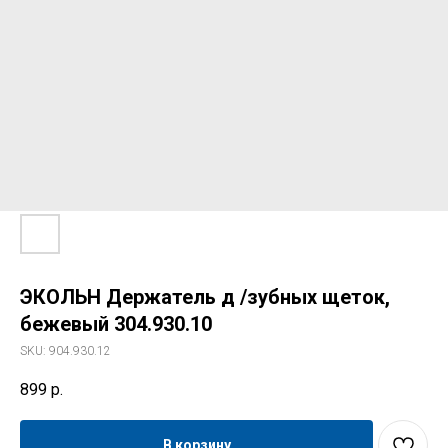
ЭКОЛЬН Держатель д /зубных щеток,
бежевый 304.930.10
SKU:
904.930.12
899
р.
Свяжитесь с нами
В корзину