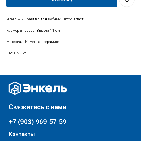
+7 (903) 969-57-59
Контакты
Идеальный размер для зубных щеток и пасты.
График работы:
Размеры товара: Высота 11 см
с 10:00 до 22:00
без обеда и выходных
Материал: Каменная керамика
г. Москва
ул. Поляны 8, ТЦ «ВИВА»
Вес: 0.28 кг
Почта:
info-msk@enkelshop.ru
Каталог
Соцсети:
Скидки и акции
Мебель
Хранение и порядок
Доставка и оплата
Текстиль для дома
О нас
Разное
© 2025 - Интернет-магазин Enkelshop.ru