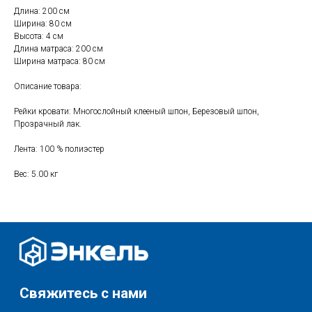
Длина: 200 см
Ширина: 80 см
Свяжитесь с нами
Высота: 4 см
Длина матраса: 200 см
+7 (903) 969-57-59
Ширина матраса: 80 см
Контакты
Описание товара:
График работы:
с 10:00 до 22:00
Рейки кровати: Многослойный клееный шпон, Березовый шпон,
без обеда и выходных
Прозрачный лак.
г. Москва
Лента: 100 % полиэстер
ул. Поляны 8, ТЦ «ВИВА»
Вес: 5.00 кг
Почта:
info-msk@enkelshop.ru
Каталог
Соцсети:
Скидки и акции
Мебель
Хранение и порядок
Доставка и оплата
Текстиль для дома
О нас