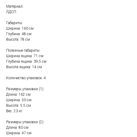
Материал:
ЛДСП
Габариты:
Ширина: 160 см
Глубина: 48 см
Высота: 78 см
Полезные габариты:
Ширина ящика: 71 см
Глубина ящика: 39,5 см
Высота ящика: 14 см
Количество упаковок: 4
Размеры упаковки (1):
Длина: 162 см
Ширина: 50 см
Высота: 5.5 см
Свяжитесь с нами
Вес: 23 кг
+7 (903) 969-57-59
Размеры упаковки (2):
Длина: 80 см
Контакты
Ширина: 47 см
График работы: