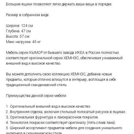
Большие ящики позволяют легко держать ваши вещи в порядке.
Размер в собранном виде
Ширина: 124 см
Глубина: 47 см
Высота: 57 см
Макс нагрузка: 45 кг
Мебель серии КЫМОР от бывшего завода ИКЕА в России полностью
соответствует оригинальной серии ХЕМНЭС, обеспечивая узнаваемый
внешний вид и высокое качество.
Вы можете дополнить свою коллекцию ХЕМНЭС, добавив новые
предметы, которые отлично впишутся в интерьер, воплощая в себе
традиционный скандинавский стиль.
Преимущества данной серии мебели:
Свяжитесь с нами
1. Оригинальный внешний вид и высокое качество.
+7 (903) 969-57-59
2. Внутренняя отделка, включая стильный полосатый рисунок в ящиках.
Контакты
3. Оригинальная фурнитура и лакокрасочное покрытие.
4. Технология покраски соответствует оригиналу (пять слоев лака).
График работы:
5. Широкий ассортимент предметов мебели для создания уникального
с 10:00 до 22:00
интерьера в скандинавском стиле.