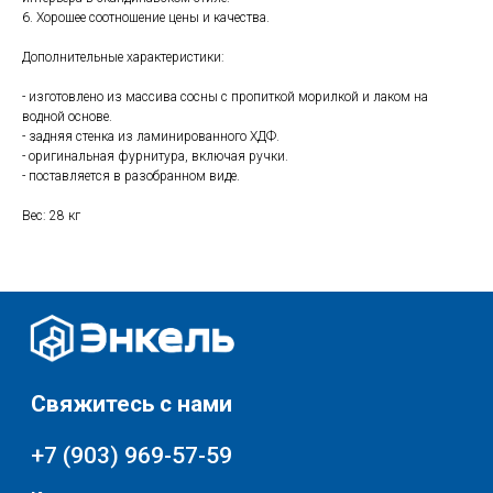
без обеда и выходных
6. Хорошее соотношение цены и качества.
г. Москва
Дополнительные характеристики:
ул. Поляны 8, ТЦ «ВИВА»
- изготовлено из массива сосны с пропиткой морилкой и лаком на
Почта:
водной основе.
info-msk@enkelshop.ru
- задняя стенка из ламинированного ХДФ.
- оригинальная фурнитура, включая ручки.
Каталог
- поставляется в разобранном виде.
Соцсети:
Вес: 28 кг
Скидки и акции
Мебель
Хранение и порядок
Доставка и оплата
Текстиль для дома
О нас
Разное
© 2025 - Интернет-магазин Enkelshop.ru
Политика конфиденциальности