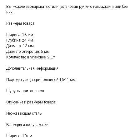
Вы можете варьировать стили, установив ручки с накладками или без
них.
Размеры товара:
Ширина: 13 мм
Глубина: 24 мм
Диаметр: 13 мм
Диаметр отверстия: 5 мм
Количество в упаковке: 2 шт
Свяжитесь с нами
Дополнительная информация:
+7 (903) 969-57-59
Подходит для двери толщиной 16-21 мм.
Контакты
Шурупы прилагаются.
График работы:
с 10:00 до 22:00
Описание и размеры товара:
без обеда и выходных
Нержавеющая сталь
г. Москва
ул. Поляны 8, ТЦ «ВИВА»
Размеры и вес упаковки:
Почта:
Ширина: 10 см