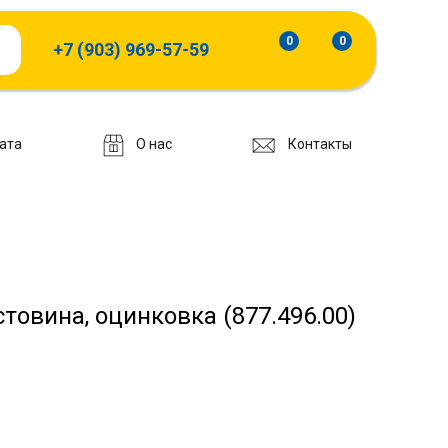
0
0
+7 (903) 969-57-59
ата
О нас
Контакты
овина, оцинковка (877.496.00)