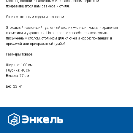
Можно дополнить настенным или настольным зеркалом
понравившегося вам размера и стиля.
Ящик с плавным ходом и стопором.
Свяжитесь с нами
Это самый настоящий туалетный столик — с ящичком для хранения
+7 (903) 969-57-59
косметики и украшений. Но он вполне способен также служить
письменным столом, столиком для ключей и корреспонденции в
Контакты
прихожей или прикроватной тумбой.
График работы:
Размеры товара:
с 10:00 до 22:00
без обеда и выходных
Ширина: 100 см
г. Москва
Глубина: 40 см
Высота: 77 см
ул. Поляны 8, ТЦ «ВИВА»
Почта:
Вес: 22 кг
info-msk@enkelshop.ru
Каталог
Соцсети:
Скидки и акции
Мебель
Хранение и порядок
Доставка и оплата