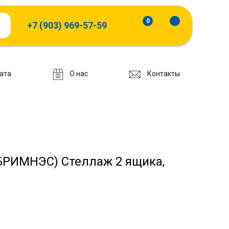
0
+7 (903) 969-57-59
ата
О нас
Контакты
БРИМНЭС) Стеллаж 2 ящика,