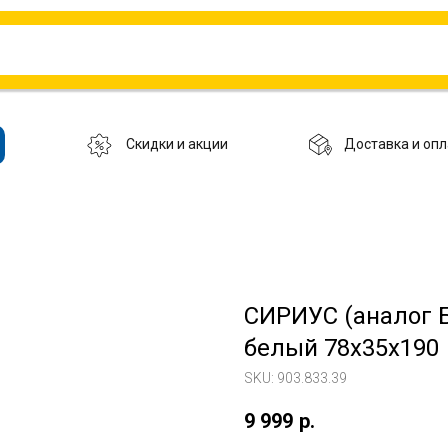
Скидки и акции
Доставка и опл
СИРИУС (аналог 
белый 78х35х190
SKU:
903.833.39
9 999
р.