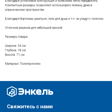
Благодаря устойчивой конструкции и колесикам легко передвигать.
Компактные размеры позволяют использовать тележку даже в
ограниченном пространстве.
Свяжитесь с нами
Благодаря бортикам шампуни, гели для душа и т.п. не упадут с полочки.
+7 (903) 969-57-59
Контакты
Отличное решение для небольшой ванной.
График работы:
Размеры товара:
с 10:00 до 22:00
без обеда и выходных
Ширина: 54 см
Глубина: 18 см
г. Москва
Высота: 71 см
ул. Поляны 8, ТЦ «ВИВА»
Материал: Полипропилен
Почта:
info-msk@enkelshop.ru
Каталог
Соцсети:
Скидки и акции
Мебель
Хранение и порядок
Доставка и оплата
Текстиль для дома
О нас