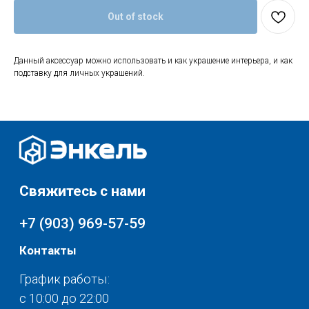
Контакты
Out of stock
График работы:
с 10:00 до 22:00
без обеда и выходных
Данный аксессуар можно использовать и как украшение интерьера, и как
г. Москва
подставку для личных украшений.
ул. Поляны 8, ТЦ «ВИВА»
Почта:
info-msk@enkelshop.ru
Каталог
Соцсети:
Скидки и акции
Мебель
Хранение и порядок
Доставка и оплата
Текстиль для дома
О нас
Разное
© 2025 - Интернет-магазин Enkelshop.ru
Политика конфиденциальности