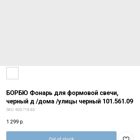
БОРБЮ Фонарь для формовой свечи,
черный д /дома /улицы черный 101.561.09
SKU:
603.716.63
1 299
р.
Out of stock