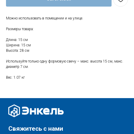
Свяжитесь с нами
Можно использовать в помещении и на улице.
+7 (903) 969-57-59
Размеры товара:
Контакты
Длина: 15 см
График работы:
Ширина: 15 см
с 10:00 до 22:00
Высота: 28 см
без обеда и выходных
Используйте только одну формовую свечу – макс. высота 15 см, макс.
г. Москва
диаметр 7 см.
ул. Поляны 8, ТЦ «ВИВА»
Вес: 1.07 кг
Почта:
info-msk@enkelshop.ru
Каталог
Соцсети:
Скидки и акции
Мебель
Хранение и порядок
Доставка и оплата
Текстиль для дома
О нас