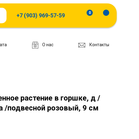
0
+7 (903) 969-57-59
ата
О нас
Контакты
ное растение в горшке, д /
 /подвесной розовый, 9 см