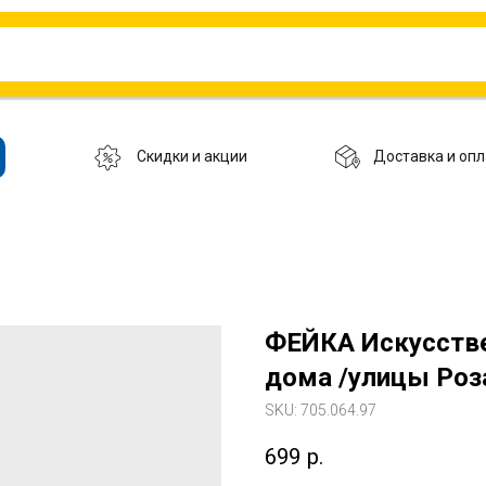
Скидки и акции
Доставка и опл
ФЕЙКА Искусствен
дома /улицы Роза
SKU:
705.064.97
699
р.