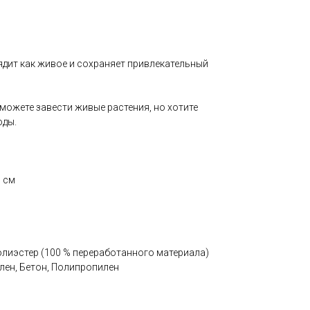
ядит как живое и сохраняет привлекательный
 можете завести живые растения, но хотите
оды.
9 см
олиэстер (100 % переработанного материала)
лен, Бетон, Полипропилен