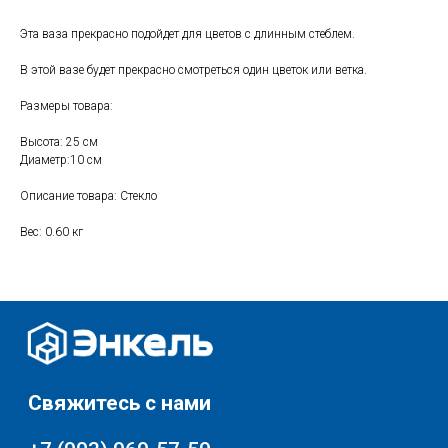
Свяжитесь с нами
Эта ваза прекрасно подойдет для цветов с длинным стеблем.
+7 (903) 969-57-59
В этой вазе будет прекрасно смотреться один цветок или ветка.
Контакты
Размеры товара:
График работы:
Высота: 25 см
с 10:00 до 22:00
Диаметр:10 см
без обеда и выходных
г. Москва
Описание товара: Стекло
ул. Поляны 8, ТЦ «ВИВА»
Вес: 0.60 кг
Почта:
info-msk@enkelshop.ru
Каталог
Соцсети:
Скидки и акции
Мебель
Хранение и порядок
Доставка и оплата
Текстиль для дома
О нас