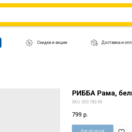
Скидки и акции
Доставка и опл
РИББА Рама, бел
SKU:
003.783.99
799
р.
Out of stock