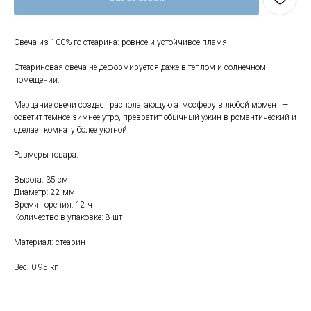
Свеча из 100%-го стеарина: ровное и устойчивое пламя.
Стеариновая свеча не деформируется даже в теплом и солнечном
помещении.
Свяжитесь с нами
Мерцание свечи создаст располагающую атмосферу в любой момент —
осветит темное зимнее утро, превратит обычный ужин в романтический и
+7 (903) 969-57-59
сделает комнату более уютной.
Контакты
Размеры товара:
График работы:
с 10:00 до 22:00
Высота: 35 см
без обеда и выходных
Диаметр: 22 мм
Время горения: 12 ч
г. Москва
Количество в упаковке: 8 шт
ул. Поляны 8, ТЦ «ВИВА»
Материал: стеарин
Почта:
info-msk@enkelshop.ru
Вес: 0.95 кг
Каталог
Соцсети: