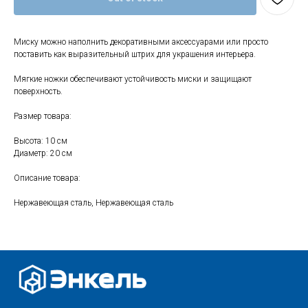
Миску можно наполнить декоративными аксессуарами или просто
Свяжитесь с нами
поставить как выразительный штрих для украшения интерьера.
+7 (903) 969-57-59
Мягкие ножки обеспечивают устойчивость миски и защищают
поверхность.
Контакты
График работы:
Размер товара:
с 10:00 до 22:00
Высота: 10 см
без обеда и выходных
Диаметр: 20 см
г. Москва
ул. Поляны 8, ТЦ «ВИВА»
Описание товара:
Почта:
Нержавеющая сталь, Нержавеющая сталь
info-msk@enkelshop.ru
Каталог
Соцсети:
Скидки и акции
Мебель
Хранение и порядок
Доставка и оплата