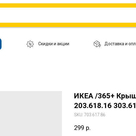
Скидки и акции
Доставка и опл
ИКЕА /365+ Крыш
203.618.16 303.6
SKU:
703.617.86
299
р.