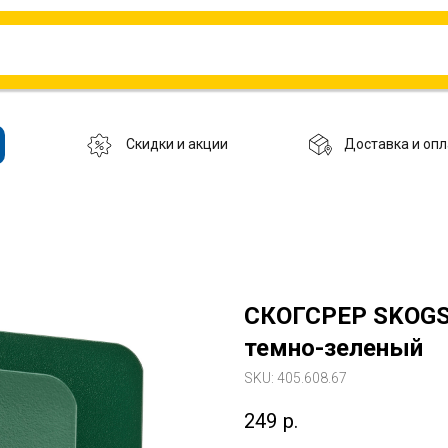
Скидки и акции
Доставка и опл
СКОГСРЕР SKOGSR
темно-зеленый
SKU:
405.608.67
249
р.