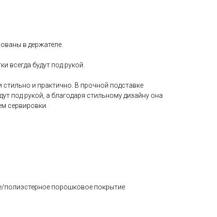
ованы в держателе.
и всегда будут под рукой.
стильно и практично. В прочной подставке
ут под рукой, а благодаря стильному дизайну она
м сервировки.
ое/полиэстерное порошковое покрытие