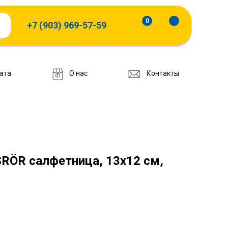
0
+7 (903) 969-57-59
ата
О нас
Контакты
ÖR салфетница, 13x12 см,