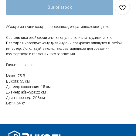
Out of stock
Абажур из ткани создает рассеянное декоративное освещение.
Свяжитесь с нами
Светильники этой серии очень популярны и это неудивительно.
+7 (903) 969-57-59
Благодаря классическому дизайну они прекрасно впишутся в любой
интерьер. Используйте несколько светильников для создания
Контакты
комфортного и гармоничного освещения.
График работы:
Размеры товара:
с 10:00 до 22:00
без обеда и выходных
Макс.: 75 Вт
Высота: 55 см
г. Москва
Диаметр основания: 15 см
ул. Поляны 8, ТЦ «ВИВА»
Диаметр абажура:22 см
Длина провода: 203 см
Почта:
Вес: 1.64 кг
info-msk@enkelshop.ru
Каталог
Соцсети:
Скидки и акции
Мебель