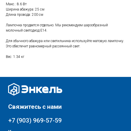
Свяжитесь с нами
Макс.: 8.6 Вт
Ширина абажура: 25 см
+7 (903) 969-57-59
Длина провода: 200 см
Контакты
Лампочка продается отдельно. Мы рекомендуем шарообразный
График работы:
молочный светодиод E14.
с 10:00 до 22:00
без обеда и выходных
Для обычного абажура или светильника используйте матовую лампочку.
Это обеспечит равномерный рассеянный свет.
г. Москва
ул. Поляны 8, ТЦ «ВИВА»
Вес: 1.34 кг
Почта:
info-msk@enkelshop.ru
Каталог
Соцсети:
Скидки и акции
Мебель
Хранение и порядок
Доставка и оплата
Текстиль для дома
О нас
Разное