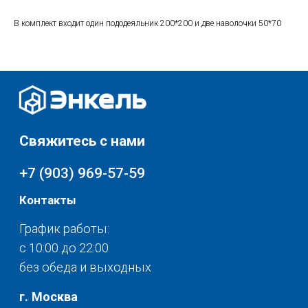
с 10:00 до 22:00
без обеда и выходных
В комплект входит один пододеяльник 200*200 и две наволочки 50*70
г. Москва
ул. Поляны 8, ТЦ «ВИВА»
Почта:
info-msk@enkelshop.ru
Каталог
Соцсети:
Скидки и акции
Мебель
Хранение и порядок
Доставка и оплата
Текстиль для дома
О нас
Разное
© 2025 - Интернет-магазин Enkelshop.ru
Политика конфиденциальности