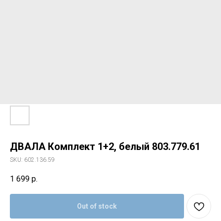
ДВАЛА Комплект 1+2, белый 803.779.61
SKU:
602.136.59
Свяжитесь с нами
1 699
р.
+7 (903) 969-57-59
Контакты
Out of stock
График работы: