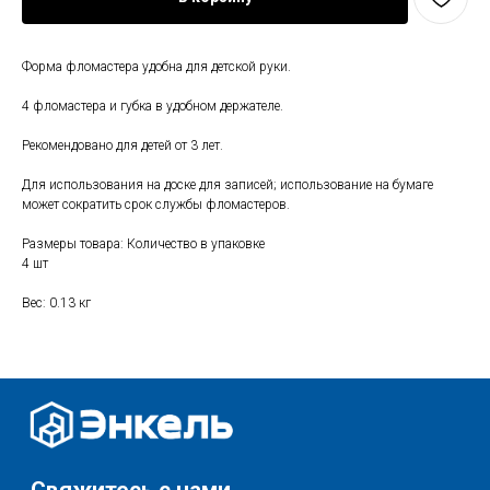
Форма фломастера удобна для детской руки.
Свяжитесь с нами
+7 (903) 969-57-59
4 фломастера и губка в удобном держателе.
Контакты
Рекомендовано для детей от 3 лет.
График работы:
Для использования на доске для записей; использование на бумаге
с 10:00 до 22:00
может сократить срок службы фломастеров.
без обеда и выходных
Размеры товара: Количество в упаковке
г. Москва
4 шт
ул. Поляны 8, ТЦ «ВИВА»
Вес: 0.13 кг
Почта:
info-msk@enkelshop.ru
Каталог
Соцсети:
Скидки и акции
Мебель
Хранение и порядок
Доставка и оплата