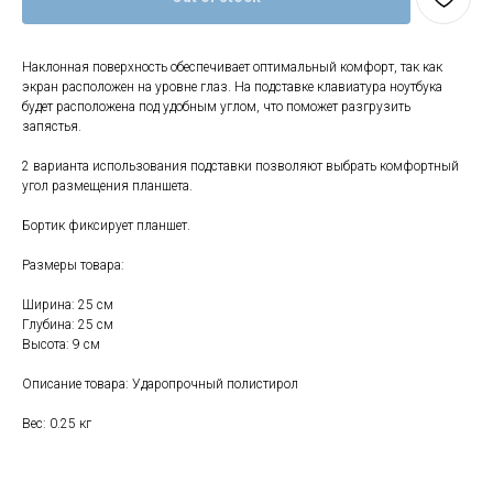
Наклонная поверхность обеспечивает оптимальный комфорт, так как
экран расположен на уровне глаз. На подставке клавиатура ноутбука
будет расположена под удобным углом, что поможет разгрузить
запястья.
Свяжитесь с нами
2 варианта использования подставки позволяют выбрать комфортный
угол размещения планшета.
+7 (903) 969-57-59
Контакты
Бортик фиксирует планшет.
График работы:
Размеры товара:
с 10:00 до 22:00
без обеда и выходных
Ширина: 25 см
Глубина: 25 см
г. Москва
Высота: 9 см
ул. Поляны 8, ТЦ «ВИВА»
Описание товара: Ударопрочный полистирол
Почта:
info-msk@enkelshop.ru
Вес: 0.25 кг
Каталог
Соцсети: