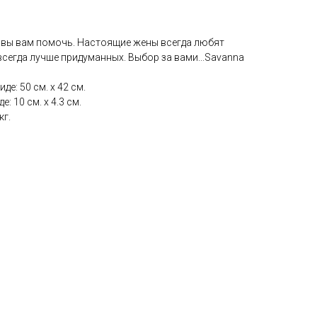
овы вам помочь. Настоящие жены всегда любят
сегда лучше придуманных. Выбор за вами...Savanna
е: 50 см. x 42 см.
 10 см. x 4.3 см.
кг.