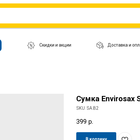
Скидки и акции
Доставка и опл
Сумка Envirosax 
SKU:
SA.B2
399
р.
В корзину