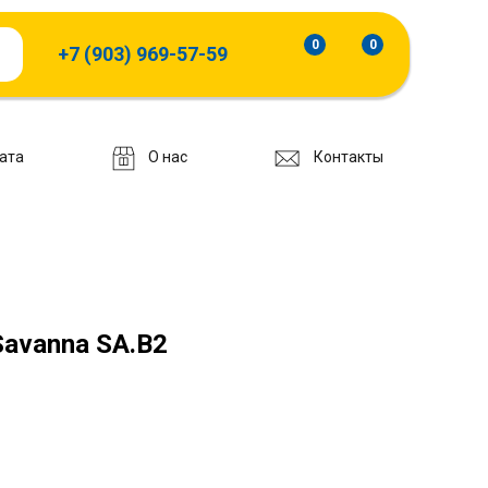
0
0
+7 (903) 969-57-59
ата
О нас
Контакты
Savanna SA.B2