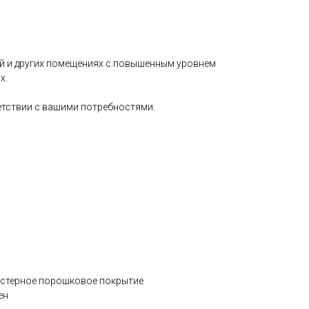
й и других помещениях с повышенным уровнем
х.
етствии с вашими потребностями.
эстерное порошковое покрытие
ен