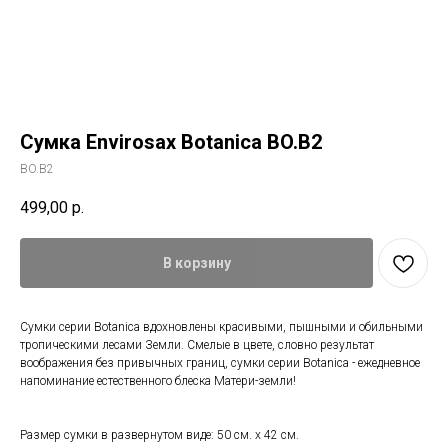
Сумка Envirosax Botanica BO.B2
BO.B2
499,00
р.
В корзину
Сумки серии Botanica вдохновлены красивыми, пышными и обильными
тропическими лесами Земли. Смелые в цвете, словно результат
Свяжитесь с нами
воображения без привычных границ, сумки серии Botanica - ежедневное
напоминание естественного блеска Матери-земли!
+7 (903) 969-57-59
Контакты
Размер сумки в развернутом виде: 50 см. x 42 см.
График работы: