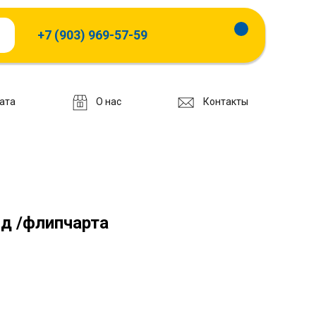
+7 (903) 969-57-59
ата
О нас
Контакты
д /флипчарта