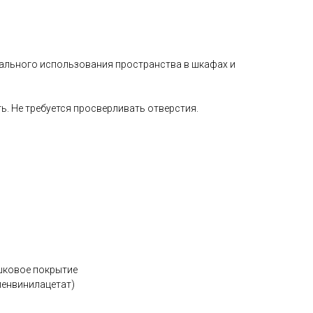
ального использования пространства в шкафах и
ть. Не требуется просверливать отверстия.
шковое покрытие
ленвинилацетат)