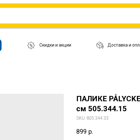
Скидки и акции
Доставка и опл
ПАЛИКЕ PÅLYCKE 
см 505.344.15
SKU:
805.344.33
899
р.