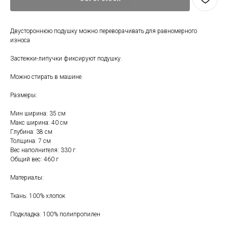
Двустороннюю подушку можно переворачивать для равномерного
износа
Застежки-липучки фиксируют подушку.
Можно стирать в машине.
Размеры:
Свяжитесь с нами
Мин ширина: 35 см
+7 (903) 969-57-59
Макс ширина: 40 см
Контакты
Глубина: 38 см
Толщина: 7 см
График работы:
Вес наполнителя: 330 г
с 10:00 до 22:00
Общий вес: 460 г
без обеда и выходных
Материалы:
г. Москва
ул. Поляны 8, ТЦ «ВИВА»
Ткань: 100% хлопок
Почта:
Подкладка: 100% полипропилен
info-msk@enkelshop.ru