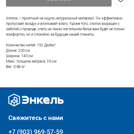
Свяжитесь с нами
+7 (903) 969-57-59
Хлопок – приятный на ощупь натуральный материал. Он эффективно
пропускает воздух и впитывает влагу. Кроме того, хлопок выращен с
Контакты
заботой о природе: спать на таком постельном белье вам будет не только
комфортно, но и спокойно за будущее нашей планеты.
График работы:
с 10:00 до 22:00
Количество нитей: 152 Дюйм²
без обеда и выходных
Длина: 200 см
г. Москва
Ширина: 140 см
Макс. толщина матраса: 26 см
ул. Поляны 8, ТЦ «ВИВА»
Вес: 0.68 кг
Почта:
info-msk@enkelshop.ru
Каталог
Соцсети:
Скидки и акции
Мебель
Хранение и порядок
Доставка и оплата
Текстиль для дома
О нас
Разное