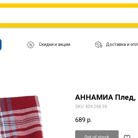
Скидки и акции
Доставка и опл
АННАМИА Плед, 
SKU:
404.298.39
689
р.
Out of stock