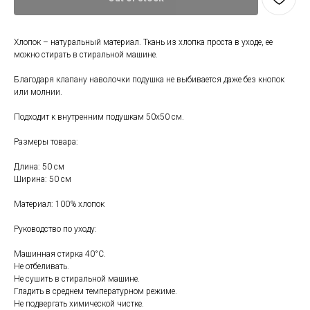
Хлопок – натуральный материал. Ткань из хлопка проста в уходе, ее
можно стирать в стиральной машине.
Благодаря клапану наволочки подушка не выбивается даже без кнопок
или молнии.
Подходит к внутренним подушкам 50х50 см.
Свяжитесь с нами
Размеры товара:
+7 (903) 969-57-59
Длина: 50 см
Ширина: 50 см
Контакты
Материал: 100% хлопок
График работы:
с 10:00 до 22:00
Руководство по уходу:
без обеда и выходных
г. Москва
Машинная стирка 40°С.
Не отбеливать.
ул. Поляны 8, ТЦ «ВИВА»
Не сушить в стиральной машине.
Почта:
Гладить в среднем температурном режиме.
Не подвергать химической чистке.
info-msk@enkelshop.ru