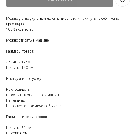
Можно уютно укутаться лежа на диване или накинуть на себя, когда
прохладно.
100% полиэстер
Можно стирать в машине.
Размеры товара:
Свяжитесь с нами
Длина: 205 см
Ширина: 140 см
+7 (903) 969-57-59
Инструкция по уходу:
Контакты
Не отбеливать.
График работы:
Не сушить в стиральной машине.
с 10:00 до 22:00
Не гладить.
без обеда и выходных
Не подвергать химической чистке.
г. Москва
Размеры и вес упаковки
ул. Поляны 8, ТЦ «ВИВА»
Почта:
Ширина: 21 см
Высота: 6 см
info-msk@enkelshop.ru