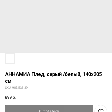
АННАМИА Плед, серый /белый, 140x205
см
SKU:
903.531.39
899
р.
Out of stock