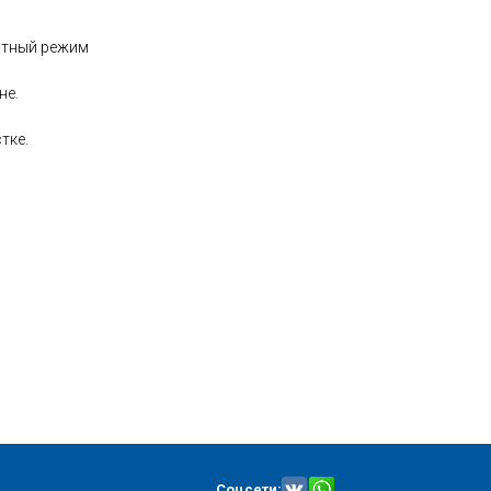
атный режим
не.
тке.
Соцсети: