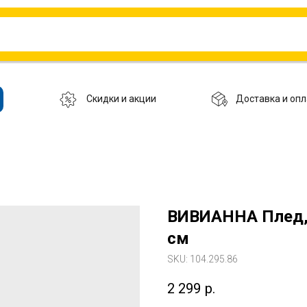
Скидки и акции
Доставка и опл
ВИВИАННА Плед,
см
SKU:
104.295.86
2 299
р.