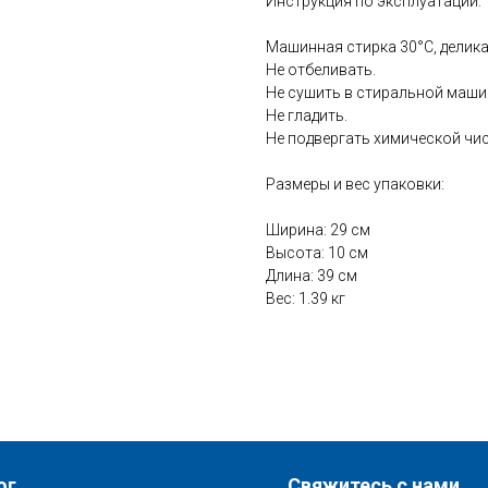
Инструкция по эксплуатации:
Машинная стирка 30°С, делик
Не отбеливать.
Не сушить в стиральной маши
Не гладить.
Не подвергать химической чис
Размеры и вес упаковки:
Ширина: 29 см
Высота: 10 см
Длина: 39 см
Вес: 1.39 кг
ог
Свяжитесь с нами