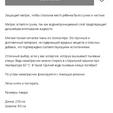
Защищает матрас, чтобы спальное место ребенка было сухим и чистым.
Матрас остается сухим, так как водонепроницаемый слой предотвращает
дальнейшее впитывание жидкости.
Мягкая тонкая сетчатая ткань из полиэстера. Это прочный и
долговечный материал, не содержащий вредных веществ и опасных
добавок, что подтверждено соответствующими испытаниями.
Отличный выбор, если у вас аллергия, которую вызывают пылевые
клещи. Ведь наматрасник можно стирать в стиральной машине при
температуре 60 °C. В такой горячей воде пылевые клещи погибают.
Свяжитесь с нами
По углам наматрасник фиксируется с помощью резинки.
+7 (903) 969-57-59
Легко снять и постирать.
Контакты
Размеры товара:
График работы:
Длина: 200 см
с 10:00 до 22:00
Ширина: 80 см
без обеда и выходных