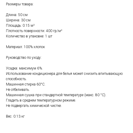
Размеры товара:
Длина: 50 см
Ширина: 30 см
Площадь: 0.15 м²
Плотность поверхности: 400 гр/м²
Количество в упаковке: 1 шт
Свяжитесь с нами
Материал: 100% хлопок
+7 (903) 969-57-59
Руководство по уходу:
Контакты
Усадка: максимум 6%.
График работы:
Использование кондиционера для белья может снизить впитывающую
с 10:00 до 22:00
способность.
без обеда и выходных
Машинная стирка 60°С.
Не отбеливать.
г. Москва
Машинная сушка при стандартной температуре (макс. 80 °C).
ул. Поляны 8, ТЦ «ВИВА»
Гладить в среднем температурном режиме.
Не подвергать химической чистке.
Почта:
info-msk@enkelshop.ru
Вес: 0.13 кг
Каталог
Соцсети: