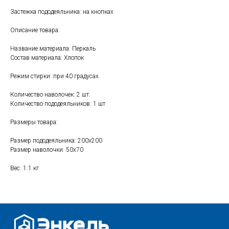
Застежка пододеяльника: на кнопках
Описание товара:
Название материала: Перкаль
Свяжитесь с нами
Состав материала: Хлопок
+7 (903) 969-57-59
Режим стирки: при 40 градусах
Контакты
Количество наволочек: 2 шт.
График работы:
Количество пододеяльников: 1 шт
с 10:00 до 22:00
без обеда и выходных
Размеры товара:
г. Москва
Размер пододеяльника: 200x200
ул. Поляны 8, ТЦ «ВИВА»
Размер наволочки: 50x70
Почта:
Вес: 1.1 кг
info-msk@enkelshop.ru
Каталог
Соцсети:
Скидки и акции
Мебель