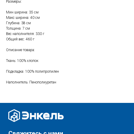
Размеры:
Мин ширина: 35 см
Макс ширина: 40 см
Свяжитесь с нами
Глубина: 38 см
+7 (903) 969-57-59
Толщина: 7 см
Вес наполнителя: 330 г
Контакты
Общий вес: 460 г
График работы:
Описание товара:
с 10:00 до 22:00
без обеда и выходных
Ткань: 100% хлопок
г. Москва
Подкладка: 100% полипропилен
ул. Поляны 8, ТЦ «ВИВА»
Наполнитель: Пенополиуретан
Почта:
info-msk@enkelshop.ru
Каталог
Соцсети:
Скидки и акции
Мебель
Хранение и порядок
Доставка и оплата