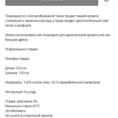
Покрывало из хлопчатобумажной ткани придаст вашей кровати
спокойный и гармоничный вид, а также придаст дополнительный слой
тепла и комфорта.
Можно использовать как покрывало для односпальной кровати или как
большое одеяло.
Информация о товаре
Размеры товара:
Свяжитесь с нами
Длина: 250 см
+7 (903) 969-57-59
Ширина: 150 см
Контакты
Материалы: 100% хлопок (мин. 50 % переработанного материала)
График работы:
с 10:00 до 22:00
Инструкция по уходу:
без обеда и выходных
Усадка: максимум 4%.
г. Москва
Машинная стирка 40°С.
ул. Поляны 8, ТЦ «ВИВА»
Не отбеливать.
Не сушить в стиральной машине.
Почта: