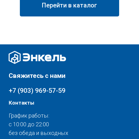
Перейти в каталог
Свяжитесь с нами
+7 (903) 969-57-59
Контакты
График работы:
с 10:00 до 22:00
без обеда и выходных
г. Москва
ул. Поляны 8, ТЦ «ВИВА»
Почта:
info-msk@enkelshop.ru
Каталог
Соцсети:
Скидки и акции
Мебель
Хранение и порядок
Доставка и оплата
Текстиль для дома
О нас